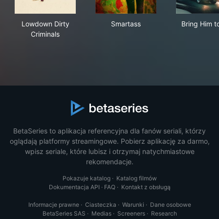
Lowdown Dirty Criminals
Smartass
Bri
Lowdown Dirty
Smartass
Bring Him t
Criminals
BetaSeries to aplikacja referencyjna dla fanów seriali, którzy
oglądają platformy streamingowe. Pobierz aplikację za darmo,
wpisz seriale, które lubisz i otrzymaj natychmiastowe
rekomendacje.
Pokazuje katalog
·
Katalog filmów
Dokumentacja API
·
FAQ
·
Kontakt z obsługą
Informacje prawne
·
Ciasteczka
·
Warunki
·
Dane osobowe
BetaSeries SAS
·
Medias
·
Screeners
·
Research