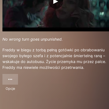
No wrong turn goes unpunished.
Freddy w biegu z torbą pełną gotówki po obrabowaniu
swojego byłego szefa i z potencjalnie śmiertelną raną –
wskakuje do autobusu. Życie przemyka mu przez palce.
Freddy ma niewiele możliwości przetrwania.
Opcje