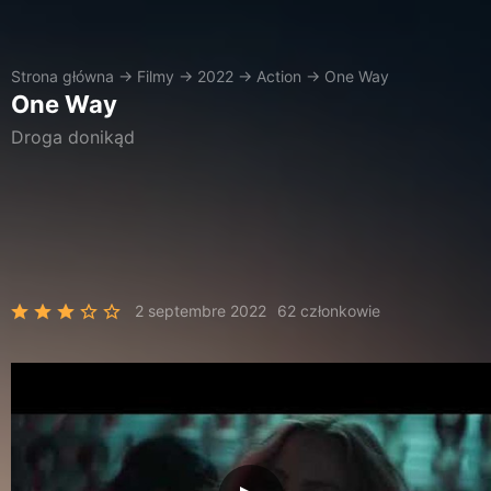
Strona główna
→
Filmy
→
2022
→
Action
→
One Way
One Way
Droga donikąd
2 septembre 2022
62 członkowie