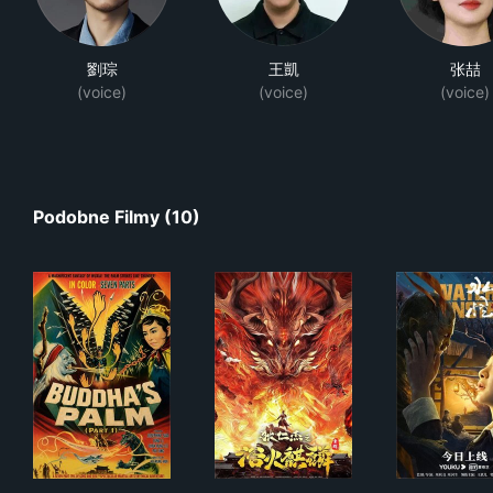
劉琮
王凱
张喆
(voice)
(voice)
(voice)
Podobne Filmy (10)
如來神掌(上集)
狄仁傑之浴火麒麟
水怪