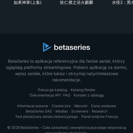
如來神掌(上集)
狄仁傑之浴火麒麟
水怪2：黑
BetaSeries to aplikacja referencyjna dla fanów seriali, którzy
oglądają platformy streamingowe. Pobierz aplikację za darmo,
wpisz seriale, które lubisz i otrzymaj natychmiastowe
rekomendacje.
Pokazuje katalog
·
Katalog filmów
Dokumentacja API
·
FAQ
·
Kontakt z obsługą
Informacje prawne
·
Ciasteczka
·
Warunki
·
Dane osobowe
BetaSeries SAS
·
Medias
·
Screeners
·
Research
Test pilotażowy serialu telewizyjnego
·
Panel widzów Francja
© 2026 BetaSeries - Cała zawartość zewnętrzna pozostaje własnością
prawowitego właściciela.