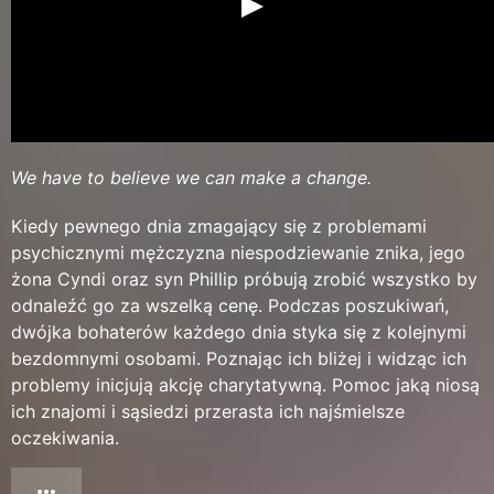
We have to believe we can make a change.
Kiedy pewnego dnia zmagający się z problemami
psychicznymi mężczyzna niespodziewanie znika, jego
żona Cyndi oraz syn Phillip próbują zrobić wszystko by
odnaleźć go za wszelką cenę. Podczas poszukiwań,
dwójka bohaterów każdego dnia styka się z kolejnymi
bezdomnymi osobami. Poznając ich bliżej i widząc ich
problemy inicjują akcję charytatywną. Pomoc jaką niosą
ich znajomi i sąsiedzi przerasta ich najśmielsze
oczekiwania.