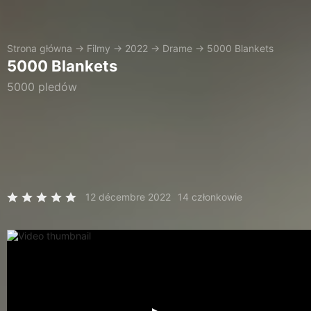
Strona główna
→
Filmy
→
2022
→
Drame
→
5000 Blankets
5000 Blankets
5000 pledów
12 décembre 2022
14 członkowie