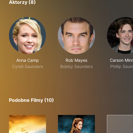
Aktorzy (8)
Anna Camp
Rob Mayes
Carson Minn
Cyndi Saunders
Bobby Saunders
Phillip Sau
Podobne Filmy (10)