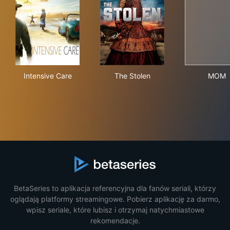
Intensive Care
The Stolen
MO
Intensive Care
The Stolen
MOM
BetaSeries to aplikacja referencyjna dla fanów seriali, którzy
oglądają platformy streamingowe. Pobierz aplikację za darmo,
wpisz seriale, które lubisz i otrzymaj natychmiastowe
rekomendacje.