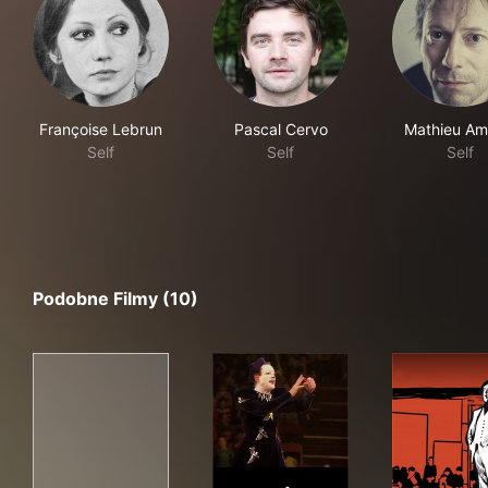
Françoise Lebrun
Pascal Cervo
Mathieu Ama
Self
Self
Self
Podobne Filmy (10)