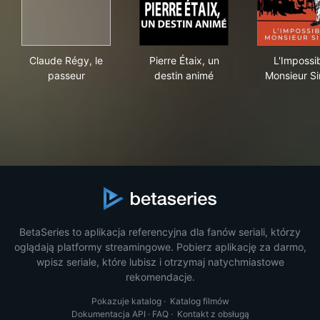
Claude Régy, le passeur
Pierre Étaix, un destin animé
L'I
Claude Régy, le
Pierre Étaix, un
L'Impossi
passeur
destin animé
Monsieur S
BetaSeries to aplikacja referencyjna dla fanów seriali, którzy
oglądają platformy streamingowe. Pobierz aplikację za darmo,
wpisz seriale, które lubisz i otrzymaj natychmiastowe
rekomendacje.
Pokazuje katalog
·
Katalog filmów
Dokumentacja API
·
FAQ
·
Kontakt z obsługą