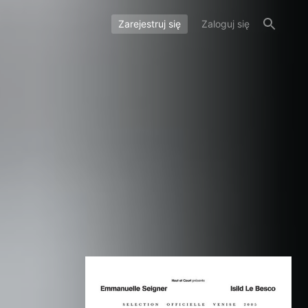
Zarejestruj się
Zaloguj się