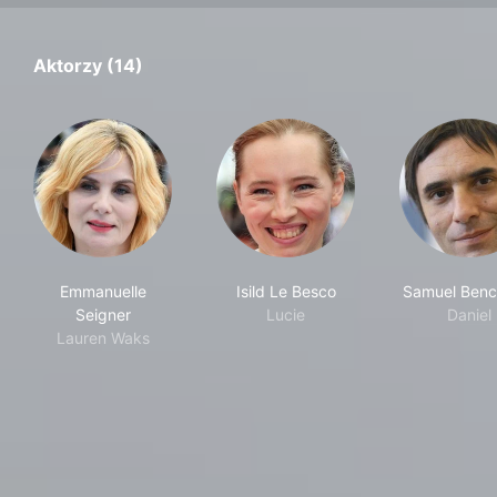
Aktorzy (14)
Emmanuelle
Isild Le Besco
Samuel Bench
Seigner
Lucie
Daniel
Lauren Waks