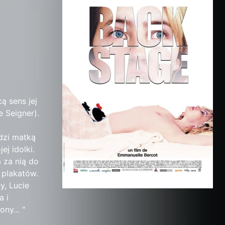
ą sens jej
 Seigner).
dzi matką
j idolki.
 za nią do
 plakatów.
y, Lucie
a i
ny... "