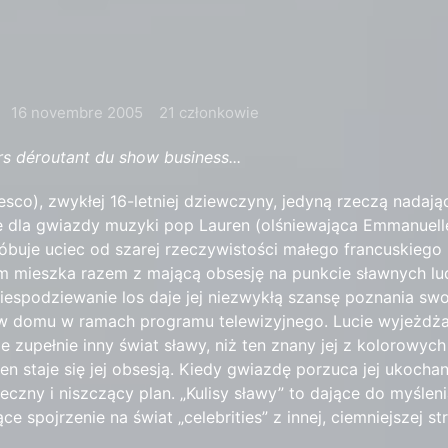
16 novembre 2005
21 członkowie
rs déroutant du show business...
Besco), zwykłej 16-letniej dziewczyny, jedyną rzeczą nadając
ie dla gwiazdy muzyki pop Lauren (olśniewająca Emmanuelle
óbuje uciec od szarej rzeczywistości małego francuskiego
m mieszka razem z mającą obsesję na punkcie sławnych lu
espodziewanie los daje jej niezwykłą szansę poznania swoje
w domu w ramach programu telewizyjnego. Lucie wyjeżdża
e zupełnie inny świat sławy, niż ten znany jej z kolorowych
en staje się jej obsesją. Kiedy gwiazdę porzuca jej ukochan
czny i niszczący plan. „Kulisy sławy” to dające do myśleni
 spojrzenie na świat „celebrities” z innej, ciemniejszej stro