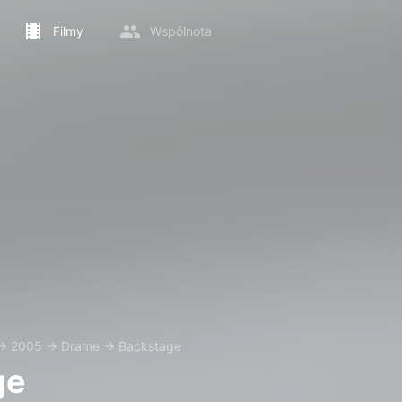
Filmy
Wspólnota
→
2005
→
Drame
→
Backstage
ge