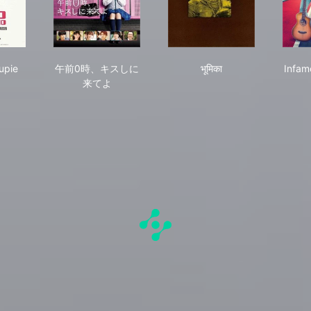
 ein Groupie
午前0時、キスしに来てよ
भूमिका
upie
午前0時、キスしに
भूमिका
Infam
来てよ