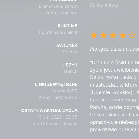
Kulisy sławy
Emmanuelle Bercot
Jérôme Tonnerre
RUNTIME
1 godzina 55 minut
GATUNEK
Plongez dans l'unive
Dramat
"Dla Lucie (Isild Le 
JĘZYK
życiu jest uwielbien
French
Dzięki temu Lucie pr
LINKI ZEWNĘTRZNE
miasteczka, w który
Strona IMDB
(Noemie Lvovsky). Ni
Strona TheMovieDB
Lauren odwiedza ją 
Paryża, gdzie poznaj
OSTATNIA AKTUALIZACJA
Uszczęśliwienie Laur
16 juin 2026 - 22:55
opracowuje niebezpie
na 11 bazach danych
prawdziwie porywające