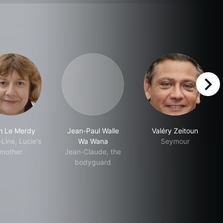
right
th Le Merdy
Jean-Paul Walle
Valéry Zeitoun
Line, Lucie's
Wa Wana
Seymour
mother
Jean-Claude, the
bodyguard