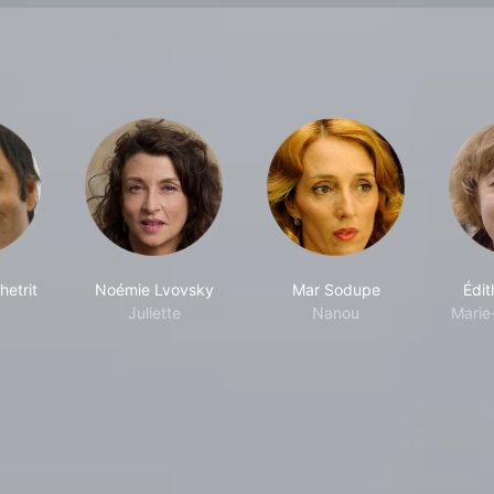
etrit
Noémie Lvovsky
Mar Sodupe
Édi
Juliette
Nanou
Marie-