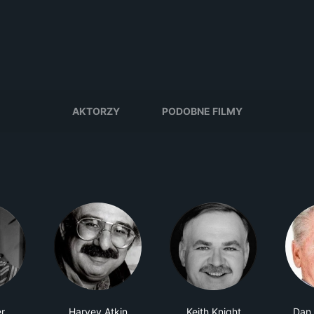
AKTORZY
PODOBNE FILMY
er
Harvey Atkin
Keith Knight
Dan