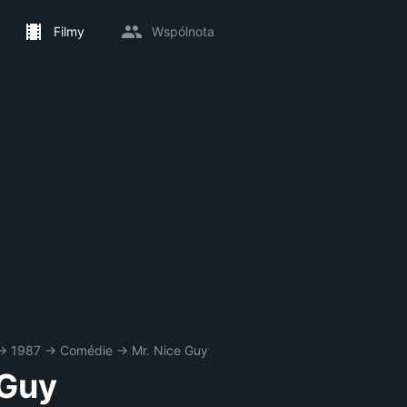
Filmy
Wspólnota
→
1987
→
Comédie
→
Mr. Nice Guy
 Guy