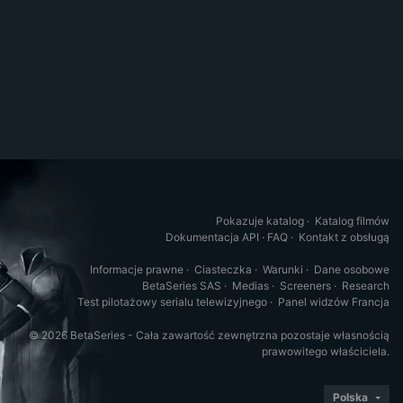
Pokazuje katalog
·
Katalog filmów
Dokumentacja API
·
FAQ
·
Kontakt z obsługą
Informacje prawne
·
Ciasteczka
·
Warunki
·
Dane osobowe
BetaSeries SAS
·
Medias
·
Screeners
·
Research
Test pilotażowy serialu telewizyjnego
·
Panel widzów Francja
© 2026 BetaSeries - Cała zawartość zewnętrzna pozostaje własnością
prawowitego właściciela.
Polska