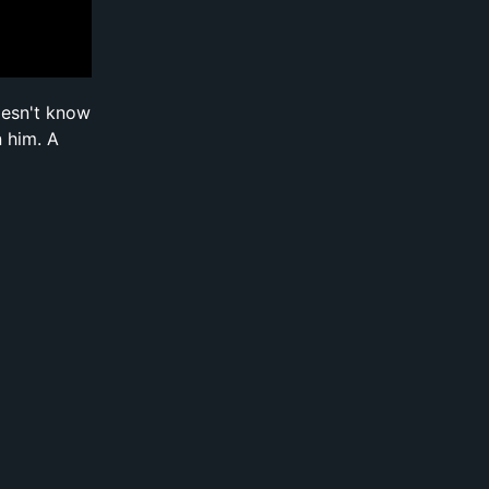
oesn't know
n him. A