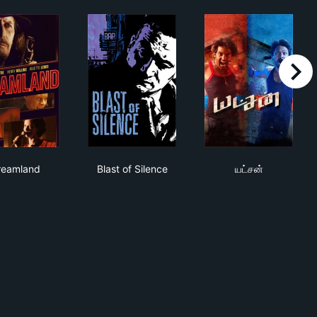
right
Dreamland
Blast of Silence
யட்சன்
reamland
Blast of Silence
யட்சன்