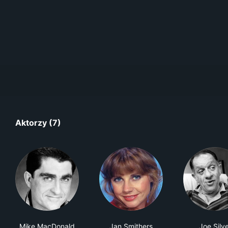
Aktorzy (7)
Mike MacDonald
Jan Smithers
Joe Silv