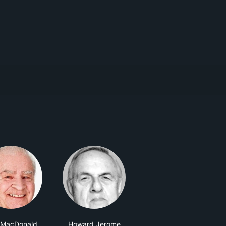
 MacDonald
Howard Jerome