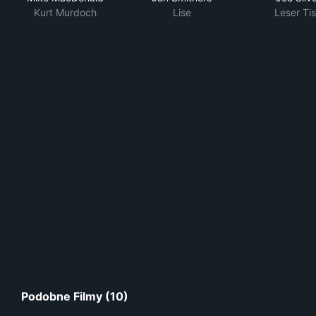
Kurt Murdoch
Lise
Leser Ti
Podobne Filmy (10)