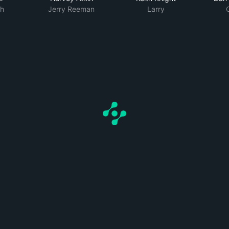
sh
Jerry Reeman
Larry