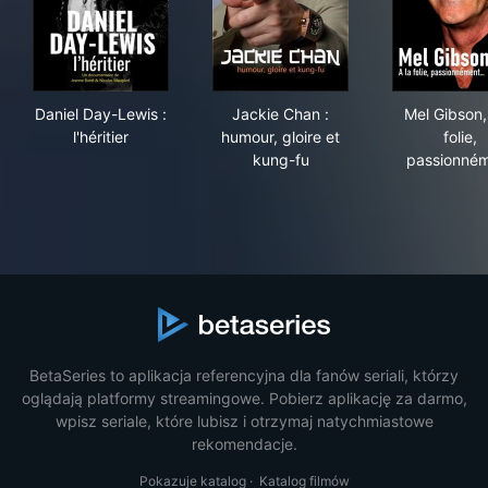
Daniel Day-Lewis : l'héritier
Jackie Chan : humour, gloire
Mel 
Daniel Day-Lewis :
Jackie Chan :
Mel Gibson,
l'héritier
humour, gloire et
folie,
kung-fu
passionné
BetaSeries to aplikacja referencyjna dla fanów seriali, którzy
oglądają platformy streamingowe. Pobierz aplikację za darmo,
wpisz seriale, które lubisz i otrzymaj natychmiastowe
rekomendacje.
Pokazuje katalog
·
Katalog filmów