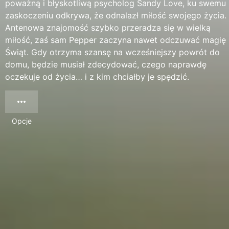
poważną i błyskotliwą psycholog Sandy Love, ku swemu
zaskoczeniu odkrywa, że odnalazł miłość swojego życia.
Antenowa znajomość szybko przeradza się w wielką
miłość, zaś sam Pepper zaczyna nawet odczuwać magię
Świąt. Gdy otrzyma szansę na wcześniejszy powrót do
domu, będzie musiał zdecydować, czego naprawdę
oczekuje od życia… i z kim chciałby je spędzić.
Opcje