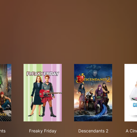
cendants
Freaky Friday
Descendants 2
nts
Freaky Friday
Descendants 2
A Cin