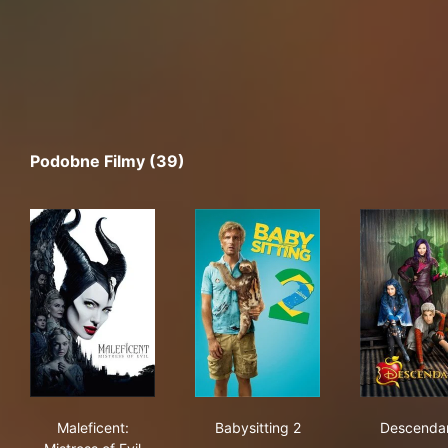
Podobne Filmy (39)
Maleficent: Mistress of Evil
Babysitting 2
Des
Maleficent:
Babysitting 2
Descenda