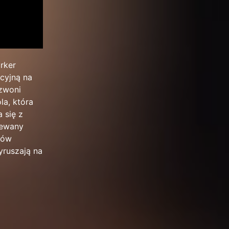
rker
acyjną na
dzwoni
la, która
 się z
iewany
nów
yruszają na