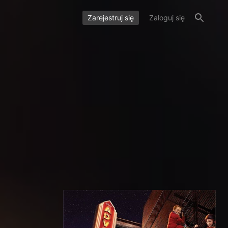
Zarejestruj się
Zaloguj się