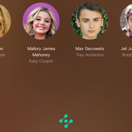
hn
Mallory James
Max Gecowets
Jet J
per
Mahoney
Trey Anderson
Bobb
Katy Cooper