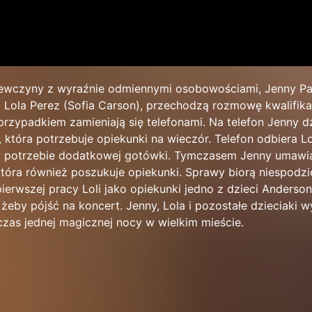
iewczyny z wyraźnie odmiennymi osobowościami, Jenny Pa
i Lola Perez (Sofia Carson), przechodzą rozmowę kwalifik
 przypadkiem zamieniają się telefonami. Na telefon Jenny 
która potrzebuje opiekunki na wieczór. Telefon odbiera Lo
w potrzebie dodatkowej gotówki. Tymczasem Jenny umawia
tóra również poszukuje opiekunki. Sprawy biorą niespodz
ierwszej pracy Loli jako opiekunki jedno z dzieci Anderso
eby pójść na koncert. Jenny, Lola i pozostałe dzieciaki w
zas jednej magicznej nocy w wielkim mieście.