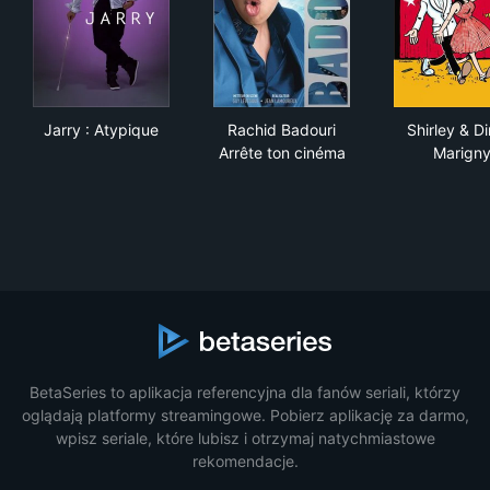
Jarry : Atypique
Rachid Badouri Arrête ton c
Shir
Jarry : Atypique
Rachid Badouri
Shirley & Di
Arrête ton cinéma
Marign
BetaSeries to aplikacja referencyjna dla fanów seriali, którzy
oglądają platformy streamingowe. Pobierz aplikację za darmo,
wpisz seriale, które lubisz i otrzymaj natychmiastowe
rekomendacje.