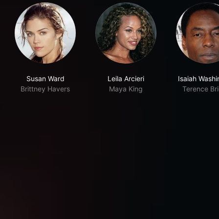
Susan Ward
Leila Arcieri
Isaiah Washi
Brittney Havers
Maya King
Terence Br