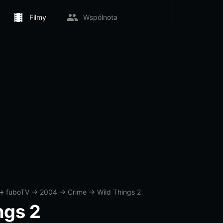
Filmy
Wspólnota
→
fuboTV
→
2004
→
Crime
→
Wild Things 2
ngs 2