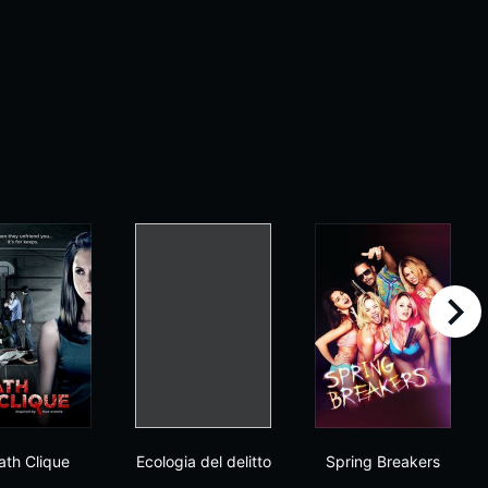
right
Death Clique
Ecologia del delitto
Spring Breake
ath Clique
Ecologia del delitto
Spring Breakers