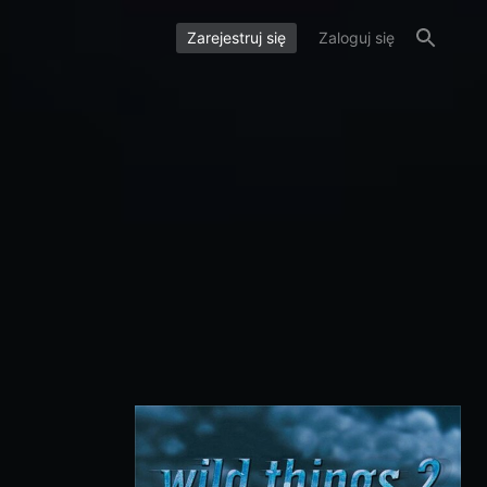
Zarejestruj się
Zaloguj się