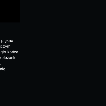
e piękne
ojczym
egło końca.
koleżanki
.
alę