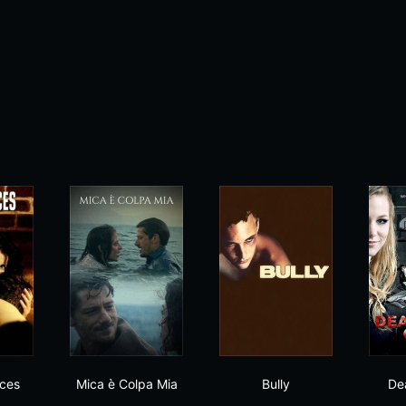
Dark Places
Mica è Colpa Mia
Bully
aces
Mica è Colpa Mia
Bully
De