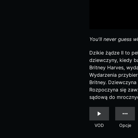
You'll never guess w
Dzikie żądze II to pe
dziewczyny, kiedy b
Britney Harves, wyda
Wydarzenia przybier
Britney. Dziewczyna t
Rozpoczyna się zawz
sądową do mrocznyc
VOD
Opcje