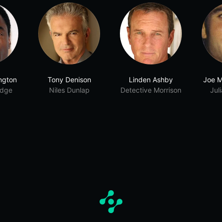
ngton
Tony Denison
Linden Ashby
Joe M
idge
Niles Dunlap
Detective Morrison
Jul