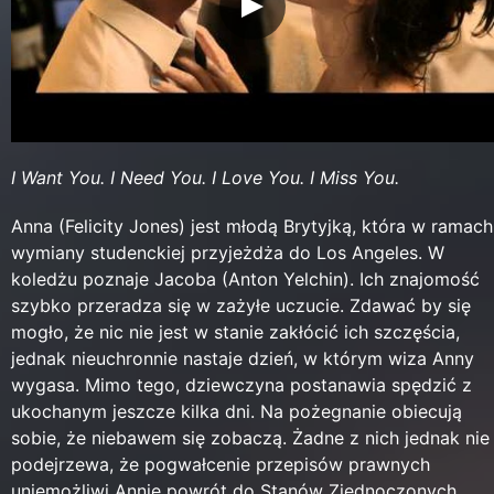
I Want You. I Need You. I Love You. I Miss You.
Anna (Felicity Jones) jest młodą Brytyjką, która w ramach
wymiany studenckiej przyjeżdża do Los Angeles. W
koledżu poznaje Jacoba (Anton Yelchin). Ich znajomość
szybko przeradza się w zażyłe uczucie. Zdawać by się
mogło, że nic nie jest w stanie zakłócić ich szczęścia,
jednak nieuchronnie nastaje dzień, w którym wiza Anny
wygasa. Mimo tego, dziewczyna postanawia spędzić z
ukochanym jeszcze kilka dni. Na pożegnanie obiecują
sobie, że niebawem się zobaczą. Żadne z nich jednak nie
podejrzewa, że pogwałcenie przepisów prawnych
uniemożliwi Annie powrót do Stanów Zjednoczonych...