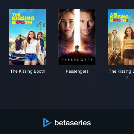
The Kissing Booth
Passengers
The
The Kissing Booth
Passengers
The Kissing 
2