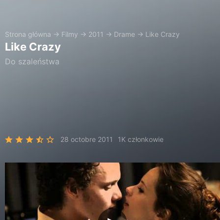
Strona główna
→
Filmy
→
2011
→
Drame
→
Like Crazy
Like Crazy
Do szaleństwa
28 octobre 2011
1K członkowie