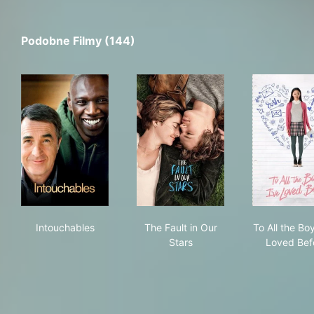
Podobne Filmy (144)
Intouchables
The Fault in Our Stars
To A
Intouchables
The Fault in Our
To All the Boy
Stars
Loved Bef