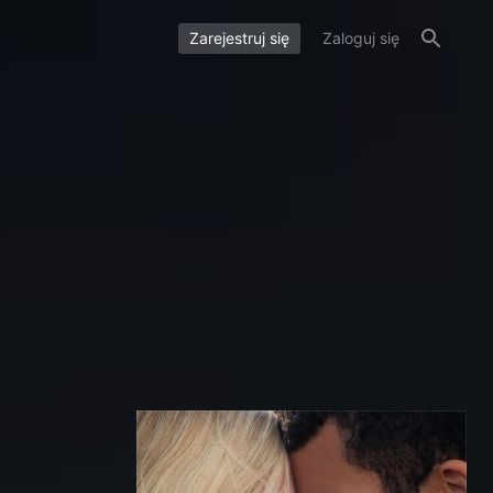
Zarejestruj się
Zaloguj się