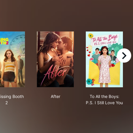
right
The Kissing Booth 2
After
To All the Boys:
issing Booth
After
To All the Boys:
2
P.S. I Still Love You