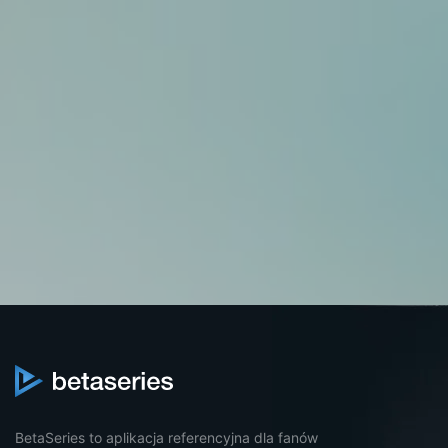
BetaSeries to aplikacja referencyjna dla fanów