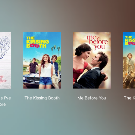
ll the Boys I've Loved Before
The Kissing Booth
Me Before You
s I've
The Kissing Booth
Me Before You
The K
ore