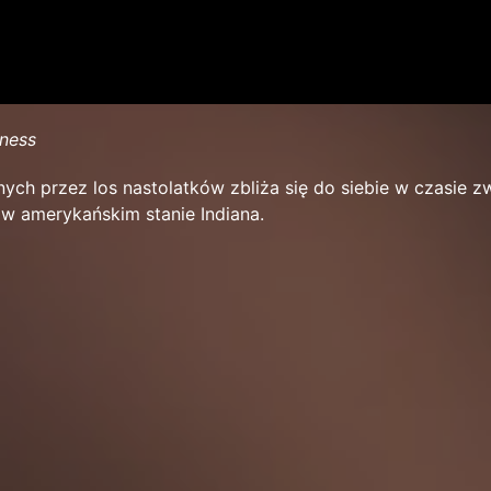
tness
ch przez los nastolatków zbliża się do siebie w czasie z
 w amerykańskim stanie Indiana.