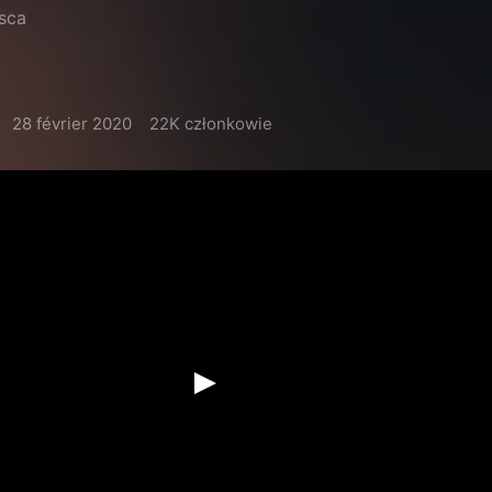
jsca
28 février 2020
22K członkowie