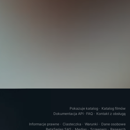
Pokazuje katalog
·
Katalog filmów
Dokumentacja API
·
FAQ
·
Kontakt z obsługą
Informacje prawne
·
Ciasteczka
·
Warunki
·
Dane osobowe
BetaSeries SAS
·
Medias
·
Screeners
·
Research