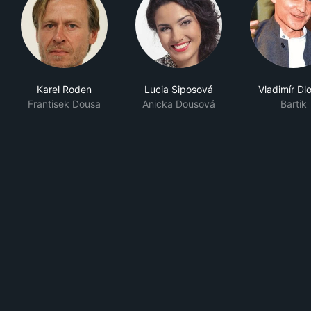
Karel Roden
Lucia Siposová
Vladimír Dl
Frantisek Dousa
Anicka Dousová
Bartik