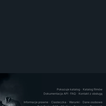
Pokazuje katalog
·
Katalog filmów
Dokumentacja API
·
FAQ
·
Kontakt z obsługą
Informacje prawne
·
Ciasteczka
·
Warunki
·
Dane osobowe