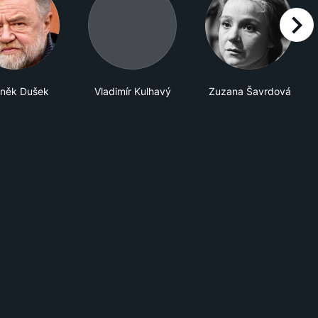
right
něk Dušek
Vladimír Kulhavý
Zuzana Šavrdová