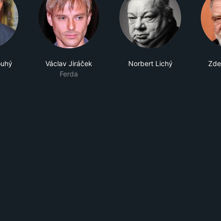
ouhý
Václav Jiráček
Norbert Lichý
Zde
Ferda