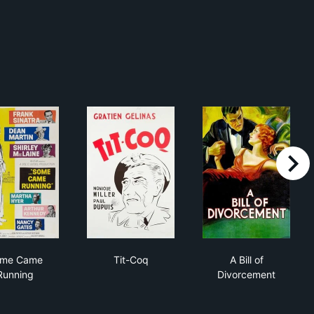
right
Some Came Running
Tit-Coq
A Bill of Divor
me Came
Tit-Coq
A Bill of
Running
Divorcement