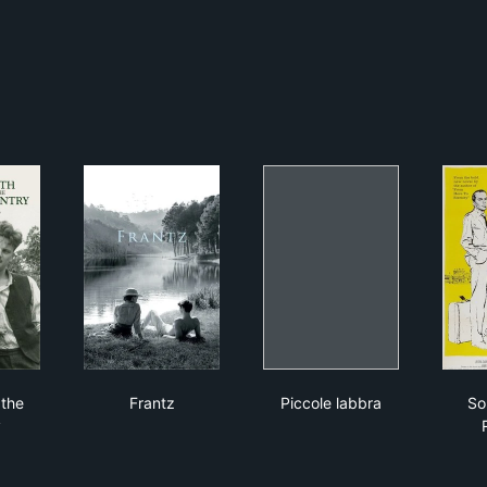
onth in the Country
Frantz
Piccole labbra
 the
Frantz
Piccole labbra
So
y