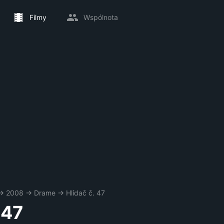
Filmy
Wspólnota
→
2008
→
Drame
→
Hlídač č. 47
 47