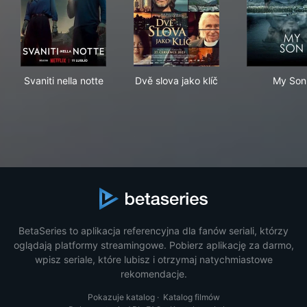
Svaniti nella notte
Dvě slova jako klíč
My 
Svaniti nella notte
Dvě slova jako klíč
My Son
BetaSeries to aplikacja referencyjna dla fanów seriali, którzy
oglądają platformy streamingowe. Pobierz aplikację za darmo,
wpisz seriale, które lubisz i otrzymaj natychmiastowe
rekomendacje.
Pokazuje katalog
·
Katalog filmów