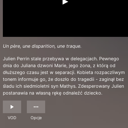
Un père, une disparition, une traque.
Julien Perrin stale przebywa w delegacjach. Pewnego
dnia do Juliana dzwoni Marie, jego żona, z którą od
dłuższego czasu jest w separacji. Kobieta rozpaczliwym
tonem informuje go, że doszło do tragedii - zaginął bez
śladu ich siedmioletni syn Mathys. Zdesperowany Julien
postanawia na własną rękę odnaleźć dziecko.
VOD
Opcje