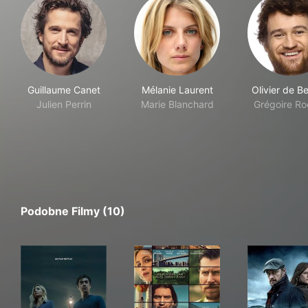
Guillaume Canet
Mélanie Laurent
Olivier de Be
Julien Perrin
Marie Blanchard
Grégoire Ro
Podobne Filmy (10)