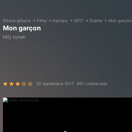
Strona główna
→
Filmy
→
Kanopy
→
2017
→
Drame
→
Mon garçon
Mon garçon
Mój synek
20 septembre 2017
857 członkowie