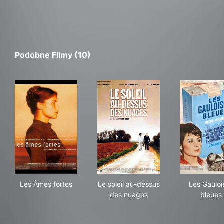
Podobne Filmy (10)
Les Âmes fortes
Le soleil au-dessus des nuag
Les
Les Âmes fortes
Le soleil au-dessus
Les Gauloi
des nuages
bleues