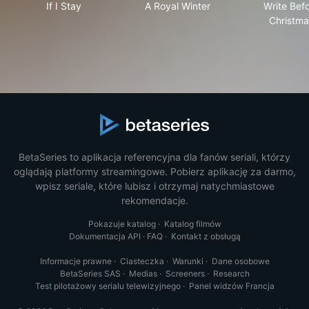
If I Stay
A Royal Winter
Write Bef
Christma
BetaSeries to aplikacja referencyjna dla fanów seriali, którzy
oglądają platformy streamingowe. Pobierz aplikację za darmo,
wpisz seriale, które lubisz i otrzymaj natychmiastowe
rekomendacje.
Pokazuje katalog
·
Katalog filmów
Dokumentacja API
·
FAQ
·
Kontakt z obsługą
Informacje prawne
·
Ciasteczka
·
Warunki
·
Dane osobowe
BetaSeries SAS
·
Medias
·
Screeners
·
Research
Test pilotażowy serialu telewizyjnego
·
Panel widzów Francja