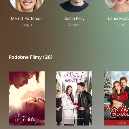
Merritt Patterson
Justin Kelly
Lanie McA
Leigh
Conner
Erin
Podobne Filmy (28)
If I Stay
A Royal Winter
Wri