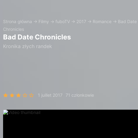
Strona główna
→
Filmy
→
fuboTV
→
2017
→
Romance
→
Bad Date
Chronicles
Bad Date Chronicles
Kronika złych randek
1 juillet 2017
71 członkowie