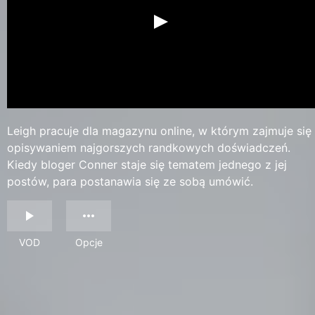
Leigh pracuje dla magazynu online, w którym zajmuje się
opisywaniem najgorszych randkowych doświadczeń.
Kiedy bloger Conner staje się tematem jednego z jej
postów, para postanawia się ze sobą umówić.
VOD
Opcje