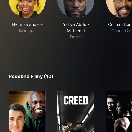
Elvire Emanuelle
Yahya Abdul-
Colman Dom
Monique
Mateen II
Coach Cast
Darrel
Podobne Filmy (10)