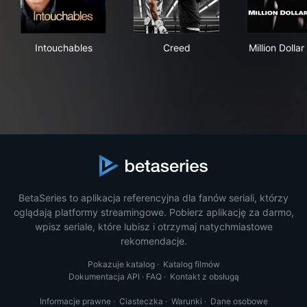
Intouchables
Creed
Mill
Intouchables
Creed
Million Dolla
BetaSeries to aplikacja referencyjna dla fanów seriali, którzy
oglądają platformy streamingowe. Pobierz aplikację za darmo,
wpisz seriale, które lubisz i otrzymaj natychmiastowe
rekomendacje.
Pokazuje katalog
·
Katalog filmów
Dokumentacja API
·
FAQ
·
Kontakt z obsługą
Informacje prawne
·
Ciasteczka
·
Warunki
·
Dane osobowe