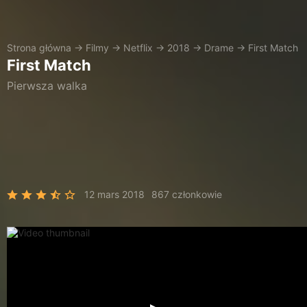
Strona główna
→
Filmy
→
Netflix
→
2018
→
Drame
→
First Match
First Match
Pierwsza walka
12 mars 2018
867 członkowie