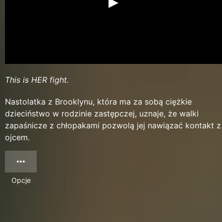
This is HER fight.
Nastolatka z Brooklynu, która ma za sobą ciężkie
dzieciństwo w rodzinie zastępczej, uznaje, że walki
zapaśnicze z chłopakami pozwolą jej nawiązać kontakt z
ojcem.
Opcje