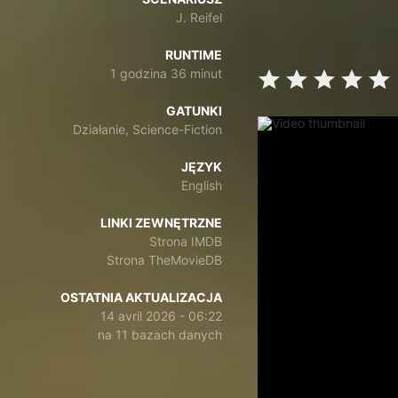
J. Reifel
RUNTIME
1 godzina 36 minut
GATUNKI
Działanie, Science-Fiction
JĘZYK
English
LINKI ZEWNĘTRZNE
Strona IMDB
Strona TheMovieDB
OSTATNIA AKTUALIZACJA
14 avril 2026 - 06:22
na 11 bazach danych