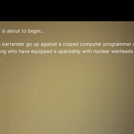
is about to begin...
 a bartender go up against a crazed computer programmer 
gang who have equipped a spaceship with nuclear warheads
.