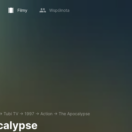
Filmy
Wspólnota
→
Tubi TV
→
1997
→
Action
→
The Apocalypse
calypse