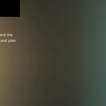
and the
 and plan