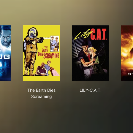
ug
The Earth Dies Screaming
LILY-C.A.T.
The Earth Dies
LILY-C.A.T.
Screaming