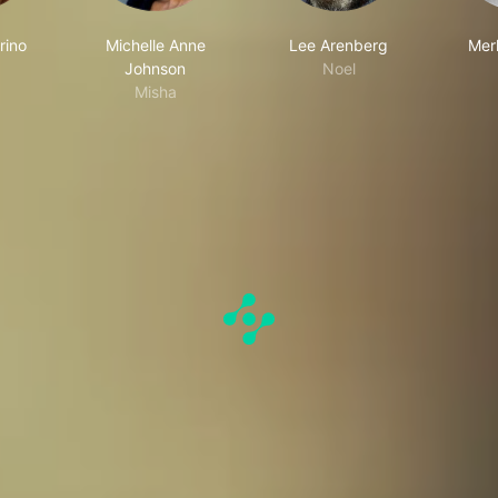
rino
Michelle Anne
Lee Arenberg
Mer
Johnson
Noel
Misha