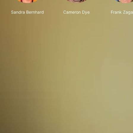
Sandra Bernhard
Cameron Dye
Frank Zaga