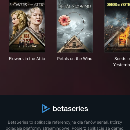
Flowers in the Attic
Petals on the Wind
See
Flowers in the Attic
Petals on the Wind
Seeds o
Yesterd
BetaSeries to aplikacja referencyjna dla fanów seriali, którzy
oglądają platformy streamingowe. Pobierz aplikację za darmo,