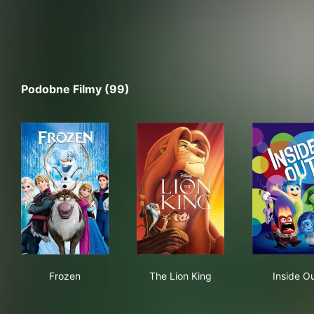
Podobne Filmy (99)
Frozen
The Lion King
Ins
Frozen
The Lion King
Inside O