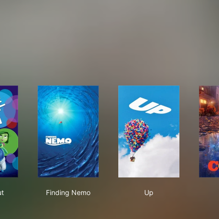
ide Out
Finding Nemo
Up
ut
Finding Nemo
Up