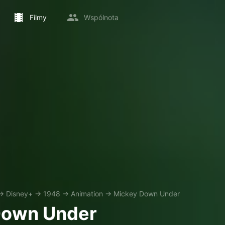
Filmy
Wspólnota
→
Disney+
→
1948
→
Animation
→
Mickey Down Under
Down Under