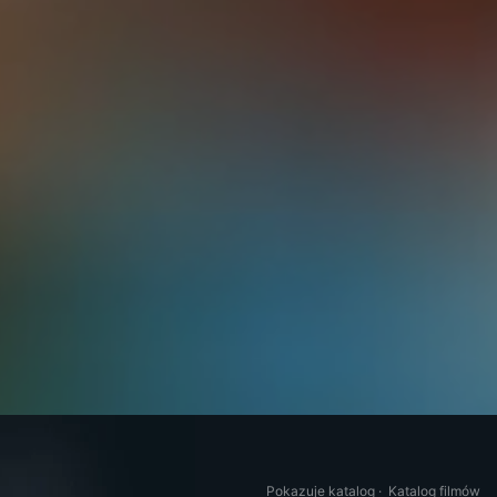
Pokazuje katalog
·
Katalog filmów