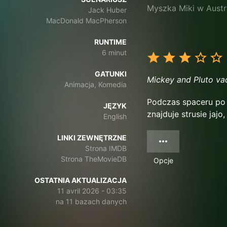
Myszka Miki w Austra
Jack Huber
MacDonald MacPherson
RUNTIME
6 minut
GATUNKI
Mickey and Pluto vac
Animacja, Komedia
Podczas spaceru po 
JĘZYK
znajduje strusie jajo,
English
LINKI ZEWNĘTRZNE
Strona IMDB
Strona TheMovieDB
Opcje
OSTATNIA AKTUALIZACJA
11 avril 2026 - 03:35
na 11 bazach danych