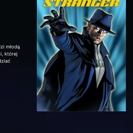
dzi młodą
, której
dziać