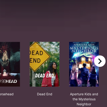
right
o Death
Horsehead
Dead End
Aperture Kids 
orsehead
Dead End
Aperture Kids and
the Mysterious
Neighbor