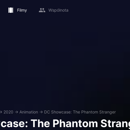
Filmy
Wspólnota
→
2020
→
Animation
→
DC Showcase: The Phantom Stranger
case: The Phantom Stran