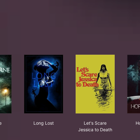
turne
Long Lost
Let's Scare Jessica t
e
Long Lost
Let's Scare
H
Jessica to Death