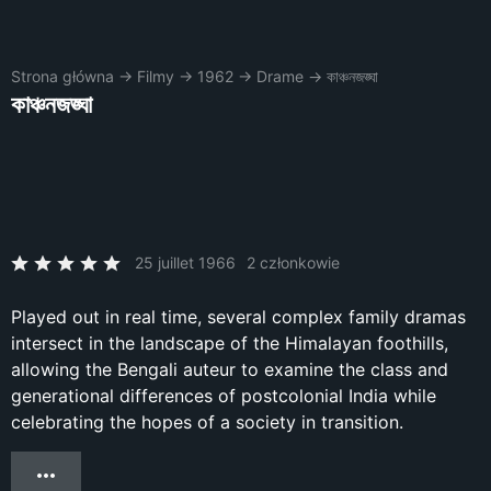
Strona główna
→
Filmy
→
1962
→
Drame
→
কাঞ্চনজঙ্ঘা
কাঞ্চনজঙ্ঘা
25 juillet 1966
2 członkowie
Played out in real time, several complex family dramas
intersect in the landscape of the Himalayan foothills,
allowing the Bengali auteur to examine the class and
generational differences of postcolonial India while
celebrating the hopes of a society in transition.