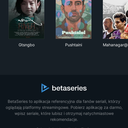
Gtsngbo
Pushtaini
Mah
Gtsngbo
Pushtaini
Mahanagar@K
BetaSeries to aplikacja referencyjna dla fanów seriali, którzy
oglądają platformy streamingowe. Pobierz aplikację za darmo,
wpisz seriale, które lubisz i otrzymaj natychmiastowe
rekomendacje.