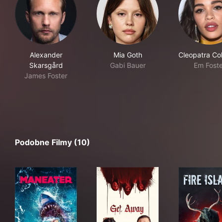
Alexander
Mia Goth
Cleopatra C
Skarsgård
Gabi Bauer
Em Foste
James Foster
Podobne Filmy (10)