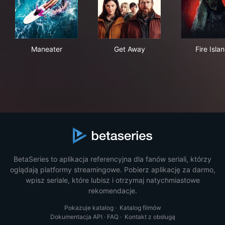
Maneater
Get Away
Fire
Maneater
Get Away
Fire Isla
BetaSeries to aplikacja referencyjna dla fanów seriali, którzy
oglądają platformy streamingowe. Pobierz aplikację za darmo,
wpisz seriale, które lubisz i otrzymaj natychmiastowe
rekomendacje.
Pokazuje katalog
·
Katalog filmów
Dokumentacja API
·
FAQ
·
Kontakt z obsługą