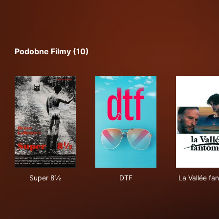
Podobne Filmy (10)
Super 8½
DTF
La 
Super 8½
DTF
La Vallée fa