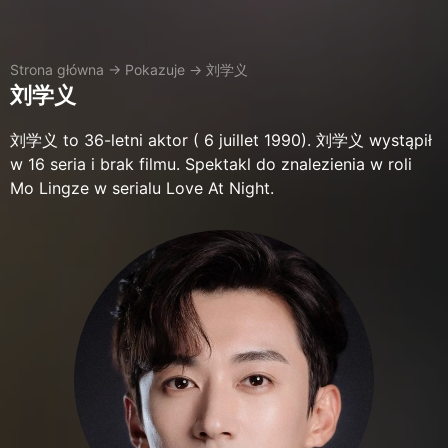
Strona główna
→
Pokazuje
→
刘学义
刘学义
刘学义 to 36-letni aktor ( 6 juillet 1990). 刘学义 wystąpił
w 16 seria i brak filmu. Spektakl do znalezienia w roli
Mo Lingze w serialu Love At Night.