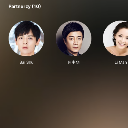
Partnerzy (10)
Bai Shu
何中华
Li Man