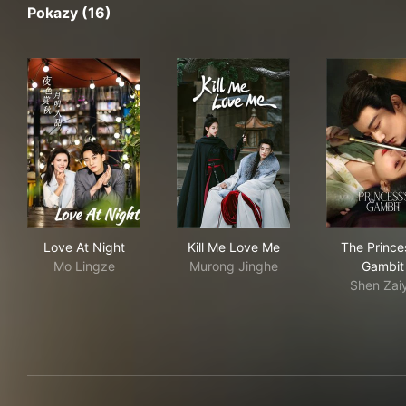
Pokazy (16)
Love At Night
Kill Me Love Me
The
Love At Night
Kill Me Love Me
The Prince
Mo Lingze
Murong Jinghe
Gambit
Shen Zai