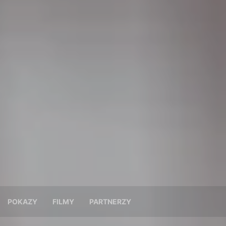
POKAZY
FILMY
PARTNERZY