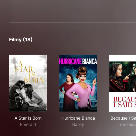
Filmy (18)
A Star Is Born
Hurricane Bianca
Bec
A Star Is Born
Hurricane Bianca
Because I Sa
Emerald
Bailey
Transexu