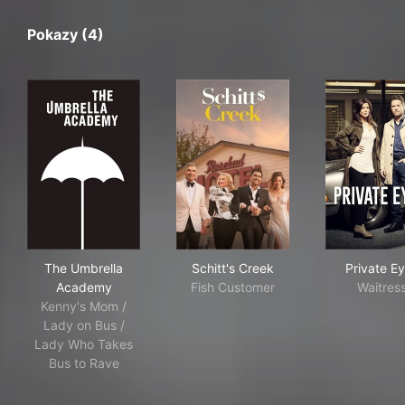
Pokazy (4)
The Umbrella Academy
Schitt's Creek
Pri
The Umbrella
Schitt's Creek
Private E
Academy
Fish Customer
Waitres
Kenny's Mom /
Lady on Bus /
Lady Who Takes
Bus to Rave