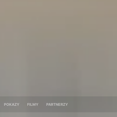
POKAZY
FILMY
PARTNERZY