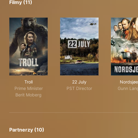
Filmy (11)
Troll
22 July
Nor
Troll
22 July
Nordsjø
Prime Minister
PST Director
Gunn Lan
Berit Moberg
Partnerzy (10)