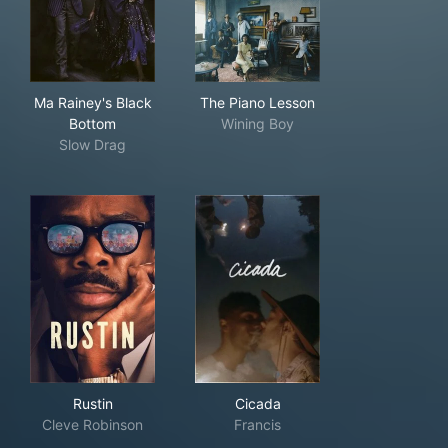
Ma Rainey's Black Bottom
The Piano Lesson
Ma Rainey's Black
The Piano Lesson
Bottom
Wining Boy
Slow Drag
Rustin
Cicada
Rustin
Cicada
Cleve Robinson
Francis