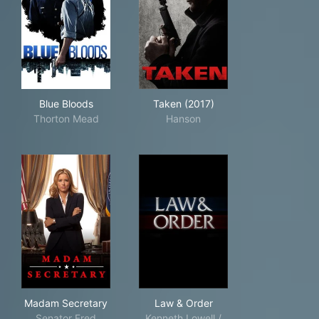
Blue Bloods
Taken (2017)
Blue Bloods
Taken (2017)
Thorton Mead
Hanson
Madam Secretary
Law & Order
Madam Secretary
Law & Order
Senator Fred
Kenneth Lowell /