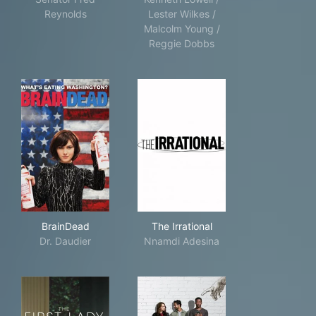
Reynolds
Lester Wilkes /
Malcolm Young /
Reggie Dobbs
BrainDead
The Irrational
BrainDead
The Irrational
Dr. Daudier
Nnamdi Adesina