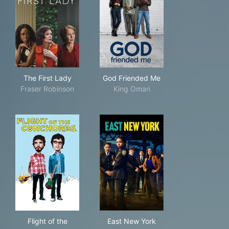
The First Lady
God Friended Me
The First Lady
God Friended Me
Fraser Robinson
King Omari
Flight of the Conchords
East New York
Flight of the
East New York