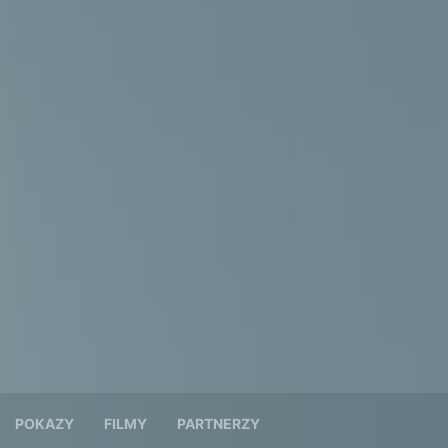
POKAZY
FILMY
PARTNERZY