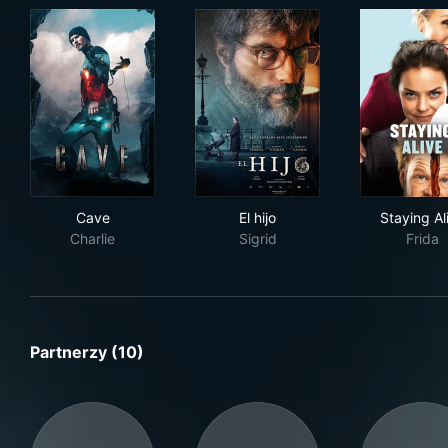
Cave
El hijo
Stay
Cave
El hijo
Staying Al
Charlie
Sigrid
Frida
Partnerzy (10)