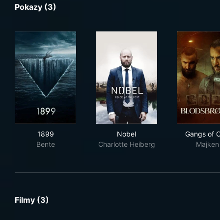
Pokazy (3)
1899
Nobel
Gan
1899
Nobel
Gangs of O
Bente
Charlotte Heiberg
Majken
Filmy (3)