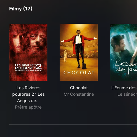
Filmy (17)
Les Rivières pourpres 2 : Les Anges de l'apocalypse
Chocolat
L'É
Les Rivières
Chocolat
L'Écume des 
pourpres 2 : Les
Mr Constantine
Le sénéch
Anges de…
Prêtre apôtre