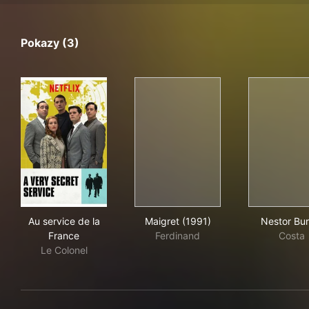
Pokazy (3)
Au service de la France
Maigret (1991)
Nes
Au service de la
Maigret (1991)
Nestor Bu
France
Ferdinand
Costa
Le Colonel