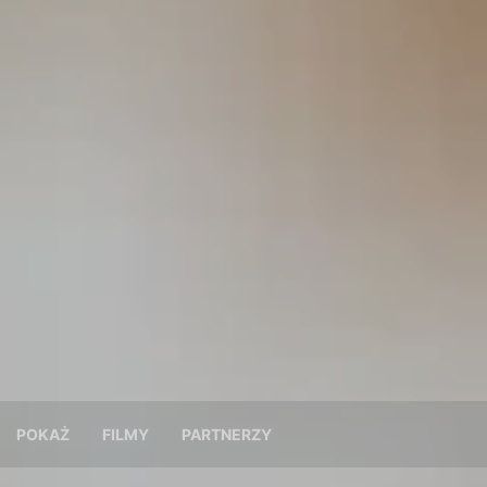
POKAŻ
FILMY
PARTNERZY