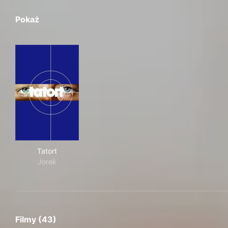
Pokaż
Tatort
Tatort
Jorek
Filmy (43)