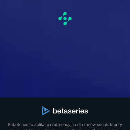
BetaSeries to aplikacja referencyjna dla fanów seriali, którzy