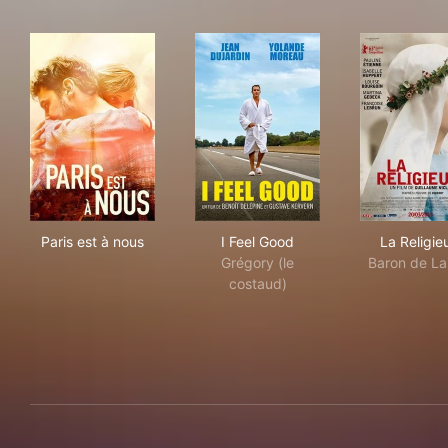
Paris est à nous
I Feel Good
La R
Paris est à nous
I Feel Good
La Religie
Grégory (le
Baron de La
costaud)