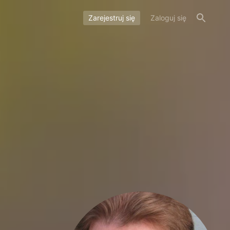
Zarejestruj się
Zaloguj się