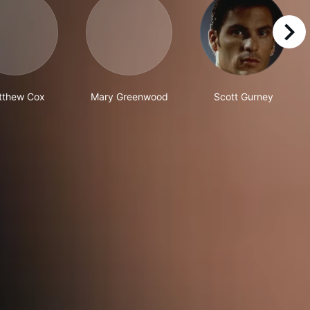
right
tthew Cox
Mary Greenwood
Scott Gurney