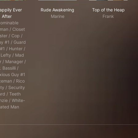
w
Unhappily Ever After
Rude Awakening
Top of the He
appily Ever
Rude Awakening
Top of the Heap
After
Marine
Frank
ominable
an / Closet
ter / Cop /
uy #1 / Guard
#1 / Hunter /
 Lefty / Mad
r / Manager /
 Bassilli /
ious Guy #1
iceman / Rico
ty / Security
rd / Teeth
zie / White-
ated Man