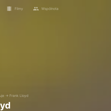
Filmy
Wspólnota
uje
→
Frank Lloyd
oyd