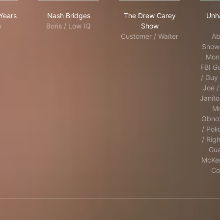
 Wonder Years
Nash Bridges
The Drew Carey Sho
Years
Nash Bridges
The Drew Carey
Unh
w
Boris / Low IQ
Show
Customer / Waiter
Ab
Snowm
Mons
FBI G
/ Guy 
Joe /
Janito
Mr.
Obnox
/ Pol
/ Righ
Gua
McKen
Co