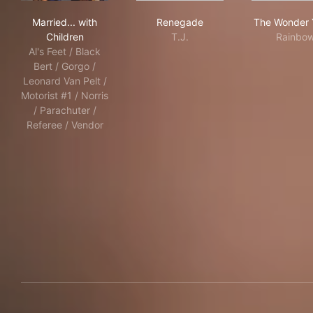
Married... with Children
Renegade
The
Married... with
Renegade
The Wonder 
Children
T.J.
Rainbo
Al's Feet / Black
Bert / Gorgo /
Leonard Van Pelt /
Motorist #1 / Norris
/ Parachuter /
Referee / Vendor