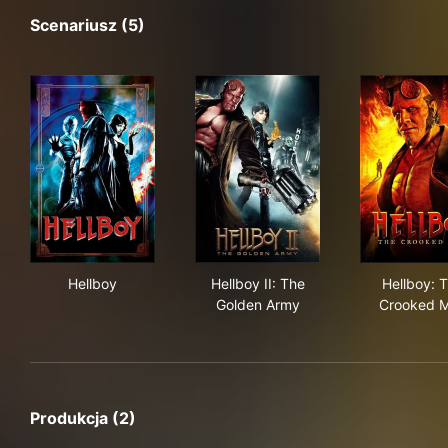
Scenariusz (5)
Hellboy
Hellboy II: The Golden Army
Hel
Hellboy
Hellboy II: The
Hellboy: 
Golden Army
Crooked 
Produkcja (2)