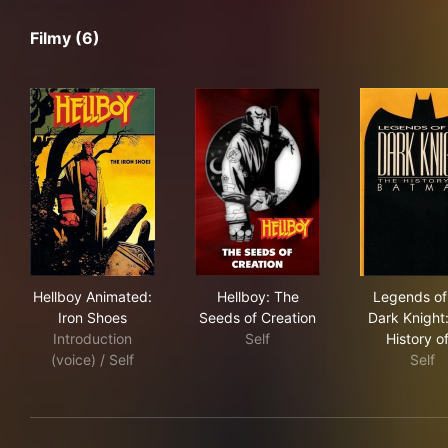
Filmy (6)
Hellboy Animated: Iron Shoes
Hellboy: The Seeds of Creati
Leg
Hellboy Animated:
Hellboy: The
Legends of
Iron Shoes
Seeds of Creation
Dark Knight
Introduction
Self
History o
(voice) / Self
Self