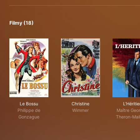
Filmy (18)
Le Bossu
Christine
L'Hé
Le Bossu
Christine
L'Héritie
Philippe de
Wimmer
Maître Geo
Gonzague
Theron-Mail