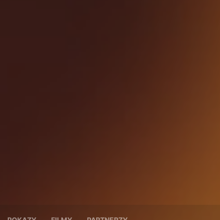
POKAZY
FILMY
PARTNERZY