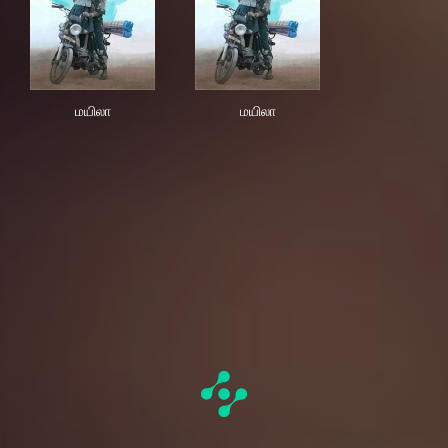
மயிலா
மயிலா
மயிலா
மயிலா