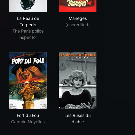
La Peau de Torpédo
Manèges
La Peau de
Manèges
Torpédo
(uncredited)
The Paris police
inspector
Fort du Fou
Les Ruses du diable
Fort du Fou
Les Ruses du
Captain Noyelles
diable