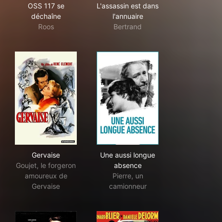
OSS 117 se déchaîne
L'assassin est dans l'annuaire
OSS 117 se
L'assassin est dans
déchaîne
l'annuaire
Roos
Bertrand
Gervaise
Une aussi longue absence
Gervaise
Une aussi longue
Goujet, le forgeron
absence
amoureux de
Pierre, un
Gervaise
camionneur