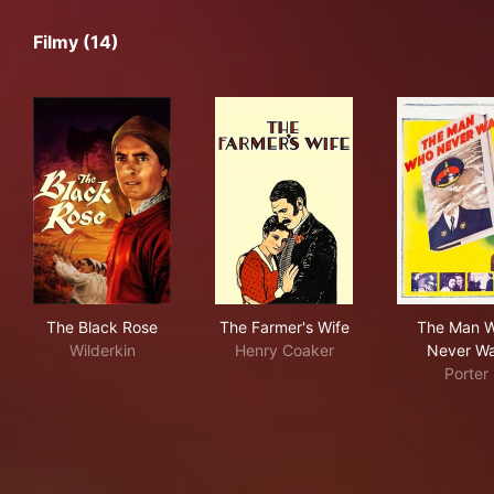
Filmy (14)
The Black Rose
The Farmer's Wife
The
The Black Rose
The Farmer's Wife
The Man 
Wilderkin
Henry Coaker
Never W
Porter