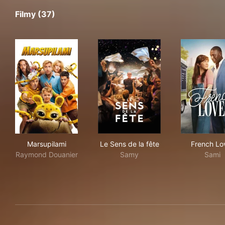
Filmy (37)
Marsupilami
Le Sens de la fête
Fre
Marsupilami
Le Sens de la fête
French Lo
Raymond Douanier
Samy
Sami