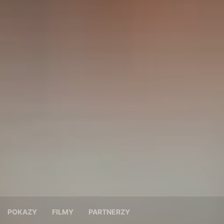
POKAZY
FILMY
PARTNERZY