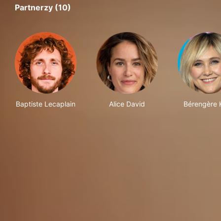
Partnerzy (10)
Baptiste Lecaplain
Alice David
Bérengère K