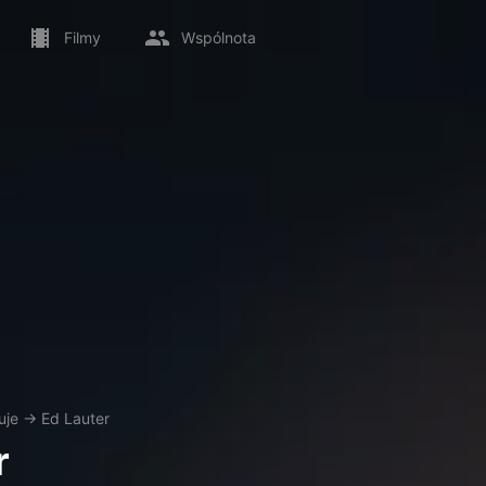
Filmy
Wspólnota
uje
→
Ed Lauter
r