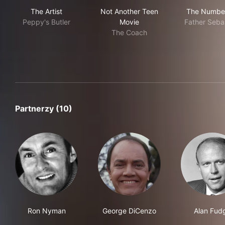
The Artist
Not Another Teen Movie
The
The Artist
Not Another Teen
The Numbe
Peppy's Butler
Movie
Father Seba
The Coach
Partnerzy (10)
Ron Nyman
George DiCenzo
Alan Fud