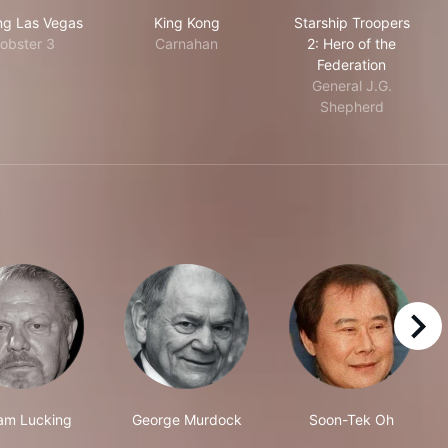
Leaving Las Vegas
King Kong
Starship Troop
ng Las Vegas
King Kong
Starship Troopers
obster 3
Carnahan
2: Hero of the
Federation
General J.G.
Shepherd
right
iam Lucking
George Murdock
Soon-Tek Oh