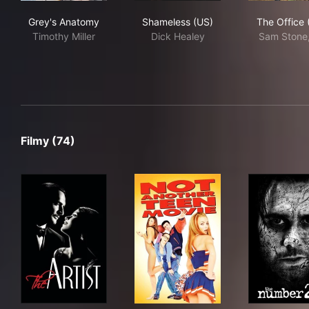
Grey's Anatomy
Shameless (US)
The
Grey's Anatomy
Shameless (US)
The Office 
Timothy Miller
Dick Healey
Sam Stone,
Filmy (74)