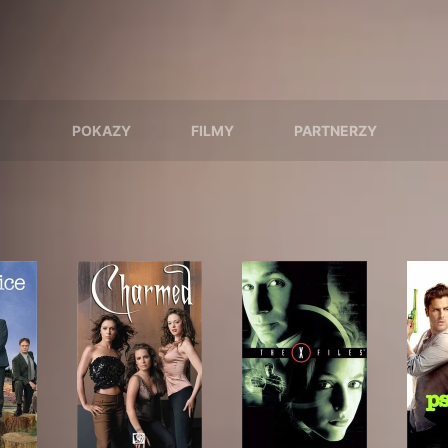
POKAZY
FILMY
PARTNERZY