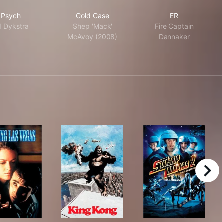
Psych
Cold Case
ER
Psych
Cold Case
ER
 Dykstra
Shep 'Mack'
Fire Captain
McAvoy (2008)
Dannaker
right