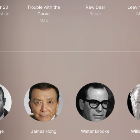
 Number 23
Trouble with the Curve
Raw Deal
r 23
Trouble with the
Raw Deal
Leavi
stian
Curve
Baker
M
Max
ge
James Hong
Walter Brooke
Will