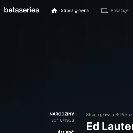
Strona główna
Pokazuje
NARODZINY
Strona główna
→
Pokaz
30/10/1938
Ed Laute
ŚMIERĆ