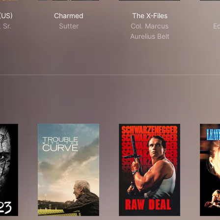
 Office (US)
Charmed
The X-Files
(US)
Charmed
The X-Files
 Sr.
Sutter
Col. Marcus
Ed
Aurelius Belt