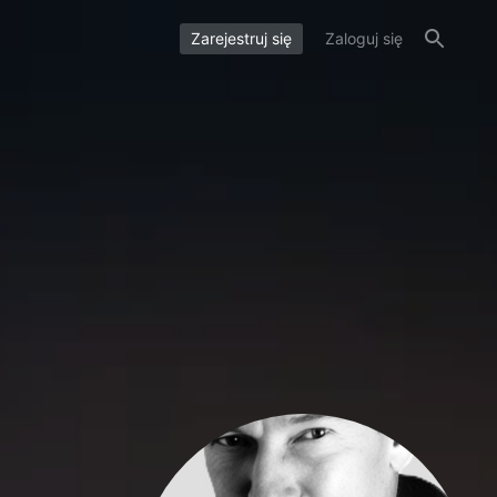
Zarejestruj się
Zaloguj się