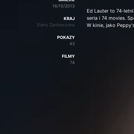
16/10/2013
Ed Lauter to 74-letn
seria i 74 movies. Sp
KRAJ
Stany Zjednoczone
W kinie, jako Peppy's
POKAZY
43
FILMY
74