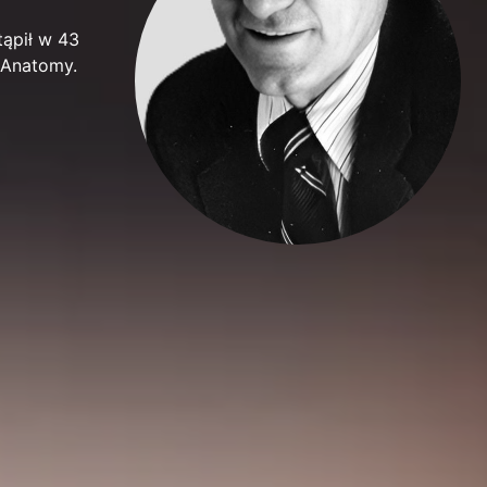
tąpił w 43
s Anatomy.