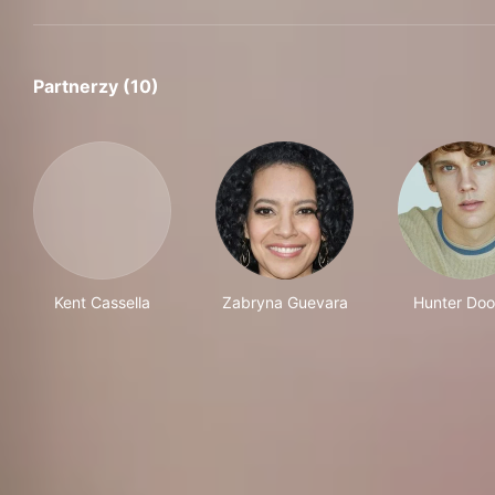
Partnerzy (10)
Kent Cassella
Zabryna Guevara
Hunter Do