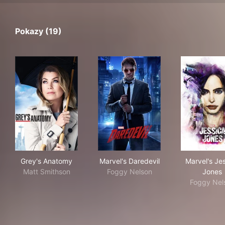
Pokazy (19)
Grey's Anatomy
Marvel's Daredevil
Mar
Grey's Anatomy
Marvel's Daredevil
Marvel's Je
Matt Smithson
Foggy Nelson
Jones
Foggy Nel