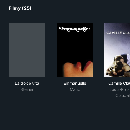
Filmy (25)
La dolce vita
Emmanuelle
Cam
La dolce vita
Emmanuelle
Camille Cla
Steiner
Mario
Louis-Pros
Claudel