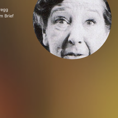
Gregg
ym Brief