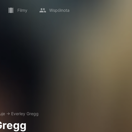
Filmy
Wspólnota
uje
→
Everley Gregg
Gregg