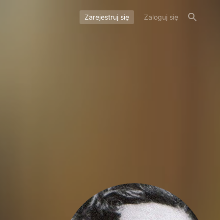
Zarejestruj się
Zaloguj się