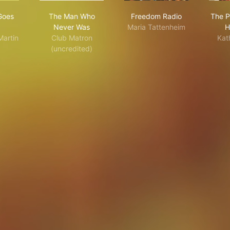
 Ghost Goes West
The Man Who Never Was
Freedom Radio
Goes
The Man Who
Freedom Radio
The Pr
Never Was
Maria Tattenheim
H
Martin
Club Matron
Kat
(uncredited)