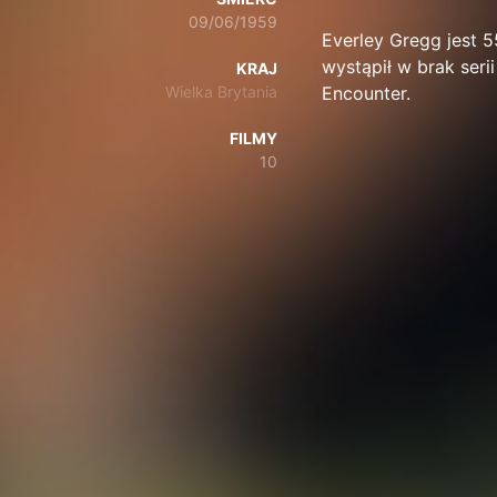
09/06/1959
Everley Gregg jest 5
wystąpił w brak serii
KRAJ
Wielka Brytania
Encounter.
FILMY
10