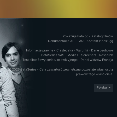
Pokazuje katalog
·
Katalog filmów
Dokumentacja API
·
FAQ
·
Kontakt z obsługą
Informacje prawne
·
Ciasteczka
·
Warunki
·
Dane osobowe
BetaSeries SAS
·
Medias
·
Screeners
·
Research
Test pilotażowy serialu telewizyjnego
·
Panel widzów Francja
© 2026 BetaSeries - Cała zawartość zewnętrzna pozostaje własnością
prawowitego właściciela.
Polska