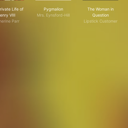
The Private Life of Henry VIII
Pygmalion
The Woman in 
ivate Life of
Pygmalion
The Woman in
enry VIII
Mrs. Eynsford-Hill
Question
herine Parr
Lipstick Customer