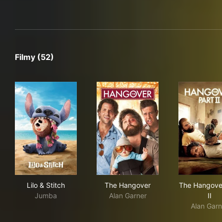
Filmy (52)
Lilo & Stitch
The Hangover
The
Lilo & Stitch
The Hangover
The Hangove
Jumba
Alan Garner
II
Alan Garn