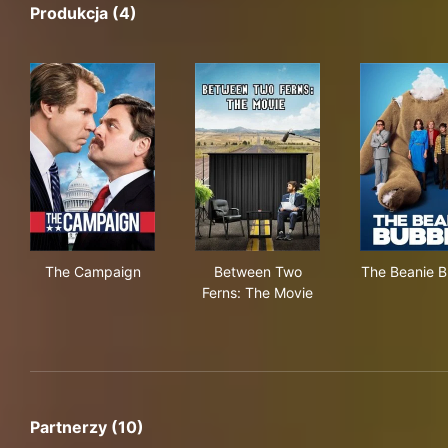
Produkcja (4)
The Campaign
Between Two Ferns: The Mov
The
The Campaign
Between Two
The Beanie B
Ferns: The Movie
Partnerzy (10)