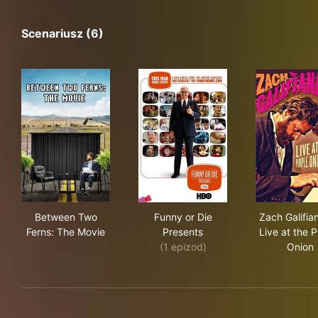
Scenariusz (6)
Between Two Ferns: The Movie
Funny or Die Presents
Zach
Between Two
Funny or Die
Zach Galifia
Ferns: The Movie
Presents
Live at the 
(1 epizod)
Onion