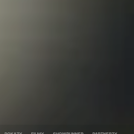
POKAZY
FILMY
SHOWRUNNER
PARTNERZY