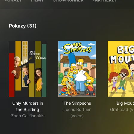
Pokazy (31)
Only Murders in the Building
The Simpsons
Big
Only Murders in
The Simpsons
Big Mou
the Building
Lucas Bortner
Gratitoad (v
Zach Galifianakis
(voice)