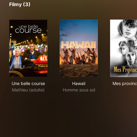
Filmy (3)
Une belle course
Hawaii
Mes
Une belle course
Hawaii
Mes provinc
Mathieu (adulte)
Homme sous sol