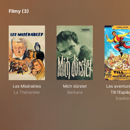
Filmy (3)
Les Misérables
Mich dürstet
Les 
Les Misérables
Mich dürstet
Les aventur
La Thénardier
Barbara
Till l'Espiè
Soetkin