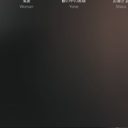
鬼婆
藪の中の黒猫
お遊さ
Woman
Yone
Shizu