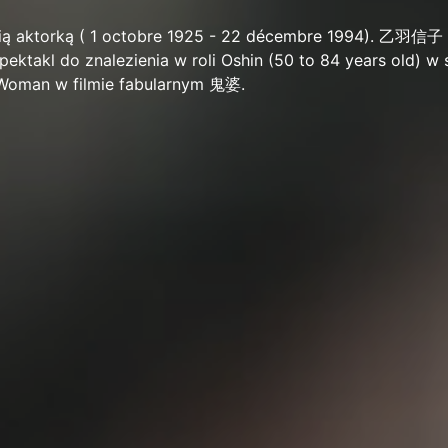
ą aktorką ( 1 octobre 1925 - 22 décembre 1994). 乙羽信子 
Spektakl do znalezienia w roli Oshin (50 to 84 years old) w 
o Woman w filmie fabularnym 鬼婆.