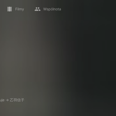
Filmy
Wspólnota
uje
→
乙羽信子