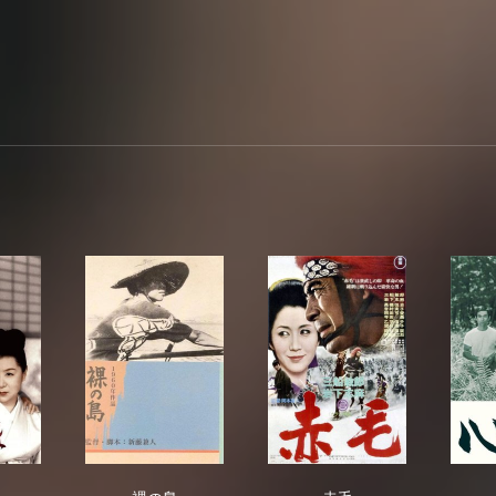
遊さま
裸の島
赤毛