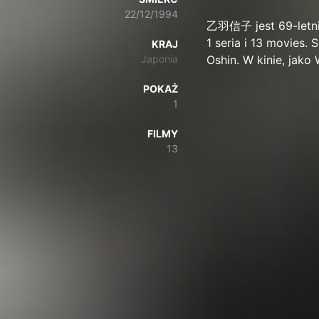
22/12/1994
乙羽信子 jest 69-letni
1 seria i 13 movies. 
KRAJ
Japonia
Oshin. W kinie, jak
POKAŻ
1
FILMY
13