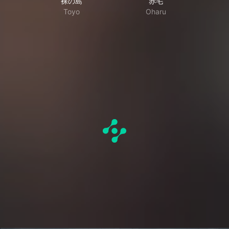
ま
裸の島
赤毛
Toyo
Oharu