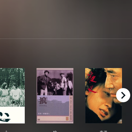
right
心
狼
夜叉