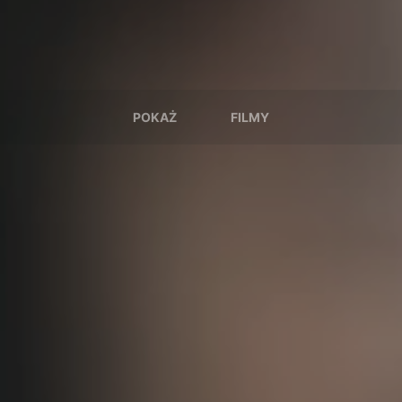
POKAŻ
FILMY