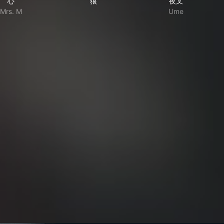
心
狼
夜叉
Mrs. M
Ume