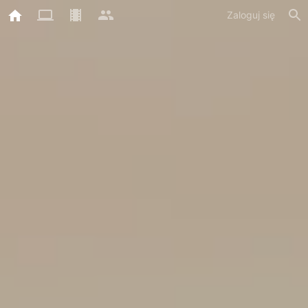
Zaloguj się