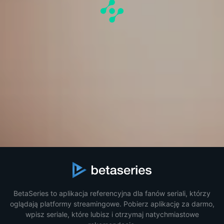
BetaSeries to aplikacja referencyjna dla fanów seriali, którzy
oglądają platformy streamingowe. Pobierz aplikację za darmo,
wpisz seriale, które lubisz i otrzymaj natychmiastowe